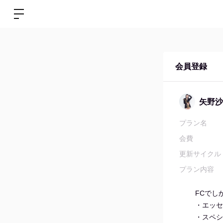
会員登録
矢野沙織 
プラン名
会費
更新サイクル
プラン内容
FCでし
・エッセ
・スペシ