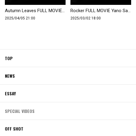
Autumn Leaves FULL MOVIE Yano Saori with Strings conducted by Naruyoshi Kikuchi
Rocker FULL MOVIE Yano Saori with Strings conducted by Naruyoshi Kikuchi
2025/04/05 21:00
2025/03/02 18:00
TOP
NEWS
ESSAY
SPECIAL VIDEOS
OFF SHOT