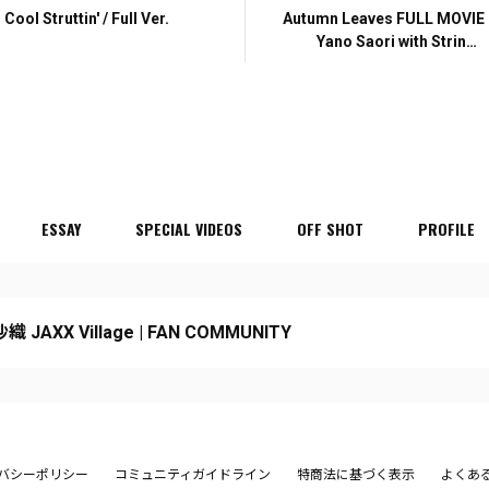
Cool Struttin' / Full Ver.
Autumn Leaves FULL MOVIE
Yano Saori with Strings
conducted by Naruyoshi
Kikuchi
ESSAY
SPECIAL VIDEOS
OFF SHOT
PROFILE
 JAXX Village | FAN COMMUNITY
バシーポリシー
コミュニティガイドライン
特商法に基づく表示
よくあ